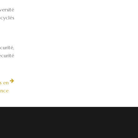
versité
ecyclés
urité,
écurité
s en
ance