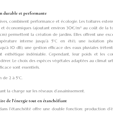
ion durable et performante
nsives, combinent performance et écologie. Les toitures extens
es et économiques (ajoutant environ 30€/m² au coût de la to
5 cm) permettent la création de jardins. Elles offrent une exc
pérature interne jusqu’à 5°C en été), une isolation ph
qu’à 10 dB), une gestion efficace des eaux pluviales (réten
t esthétique indéniable. Cependant, leur poids et les co
dérer. Le choix des espèces végétales adaptées au climat ur
icace sont essentiels.
n de 2 à 5°C.
ant la charge sur les réseaux d’assainissement.
e de l’énergie tout en étanchéifiant
dans l’étanchéité offre une double fonction: production d’é