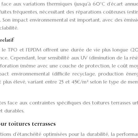
té face aux variations thermiques (jusqu’à 60°C d’écart annu
s fuites fréquentes, nécessitant des réparations coûteuses (est
Son impact environnemental est important, avec des émissi
labilité.
elatif
le TPO et l’EPDM offrent une durée de vie plus longue (2
nce. Cependant, leur sensibilité aux UV (diminution de la rés
 perforation (même avec une couche de protection, le coût m
pact environnemental (difficile recyclage, production énerg
est plus élevé, variant entre 25 et 45€/m² selon le type de m
es face aux contraintes spécifiques des toitures terrasses ur
t durables.
ur toitures terrasses
tions d’étanchéité optimisées pour la durabilité, la perform