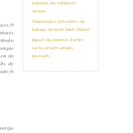
plafonds des bâtiments
anciens
Maintenance préventive du
ives (5
barrage du mont Saint-Michel
iture),
Impact du donneur d’ordre
ellente
onique
sur les projets urbains
tion de
innovants
ûts de
bain et
nergie