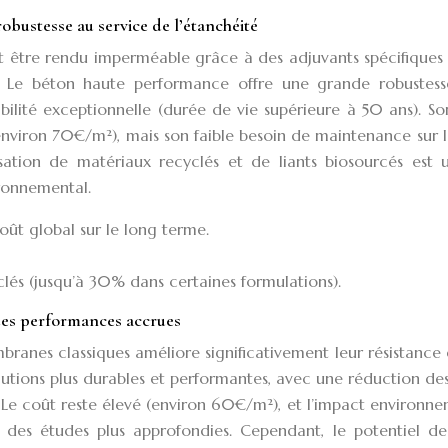
obustesse au service de l’étanchéité
t être rendu imperméable grâce à des adjuvants spécifiques
 Le béton haute performance offre une grande robustess
bilité exceptionnelle (durée de vie supérieure à 50 ans). S
(environ 70€/m²), mais son faible besoin de maintenance sur 
lisation de matériaux recyclés et de liants biosourcés est
ronnemental.
oût global sur le long terme.
clés (jusqu’à 30% dans certaines formulations).
 des performances accrues
ranes classiques améliore significativement leur résistance 
utions plus durables et performantes, avec une réduction des
Le coût reste élevé (environ 60€/m²), et l’impact environn
des études plus approfondies. Cependant, le potentiel de