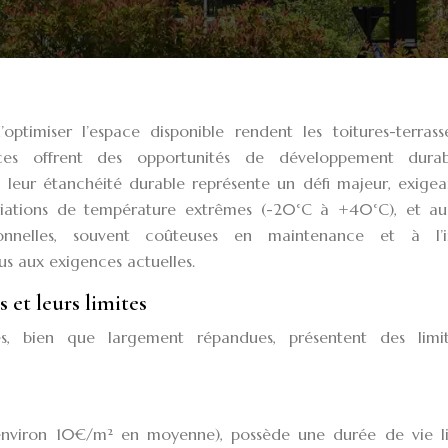
’optimiser l’espace disponible rendent les toitures-terrass
aces offrent des opportunités de développement dura
 leur étanchéité durable représente un défi majeur, exigea
variations de température extrêmes (-20°C à +40°C), et au 
itionnelles, souvent coûteuses en maintenance et à l’
us aux exigences actuelles.
 et leurs limites
les, bien que largement répandues, présentent des limit
 (environ 10€/m² en moyenne), possède une durée de vie li