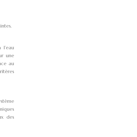
intes.
à l’eau
ur une
ance au
ritères
système
omiques
ux des