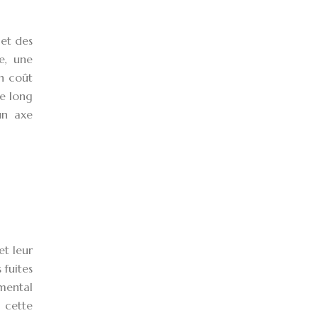
 et des
e, une
on coût
le long
 un axe
et leur
 fuites
emental
 cette