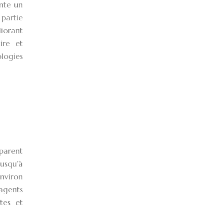
ente un
partie
liorant
ire et
ologies
parent
jusqu’à
environ
agents
tes et