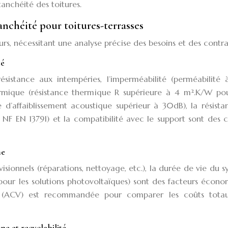
anchéité des toitures.
anchéité pour toitures-terrasses
, nécessitant une analyse précise des besoins et des contra
té
ésistance aux intempéries, l’imperméabilité (perméabilité 
hermique (résistance thermique R supérieure à 4 m².K/W po
ce d’affaiblissement acoustique supérieur à 30dB), la résist
 NF EN 13791) et la compatibilité avec le support sont des c
me
visionnels (réparations, nettoyage, etc.), la durée de vie du 
pour les solutions photovoltaïques) sont des facteurs écon
e (ACV) est recommandée pour comparer les coûts tota
e et recyclabilité