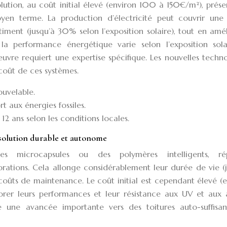
lution, au coût initial élevé (environ 100 à 150€/m²), prés
oyen terme. La production d’électricité peut couvrir une 
timent (jusqu’à 30% selon l’exposition solaire), tout en amé
a performance énergétique varie selon l’exposition sola
uvre requiert une expertise spécifique. Les nouvelles techn
e coût de ces systèmes.
ouvelable.
 aux énergies fossiles.
12 ans selon les conditions locales.
solution durable et autonome
des microcapsules ou des polymères intelligents, ré
orations. Cela allonge considérablement leur durée de vie (
 coûts de maintenance. Le coût initial est cependant élevé (
orer leurs performances et leur résistance aux UV et aux 
e une avancée importante vers des toitures auto-suffisan