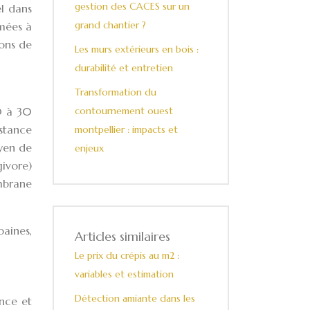
gestion des CACES sur un
el dans
grand chantier ?
imées à
ons de
Les murs extérieurs en bois :
durabilité et entretien
Transformation du
0 à 30
contournement ouest
istance
montpellier : impacts et
oyen de
enjeux
ivore)
embrane
baines,
Articles similaires
Le prix du crépis au m2 :
variables et estimation
Détection amiante dans les
ance et