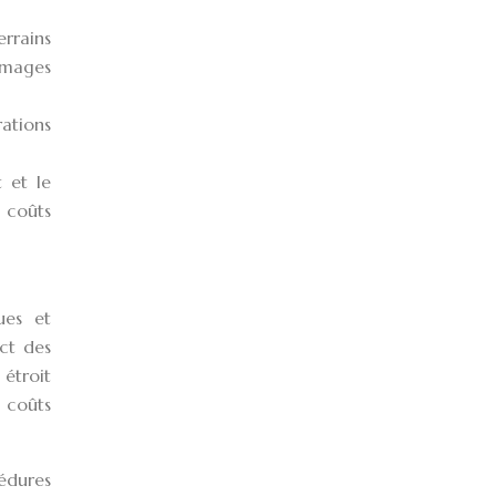
errains
ommages
rations
 et le
 coûts
ues et
ct des
 étroit
 coûts
édures