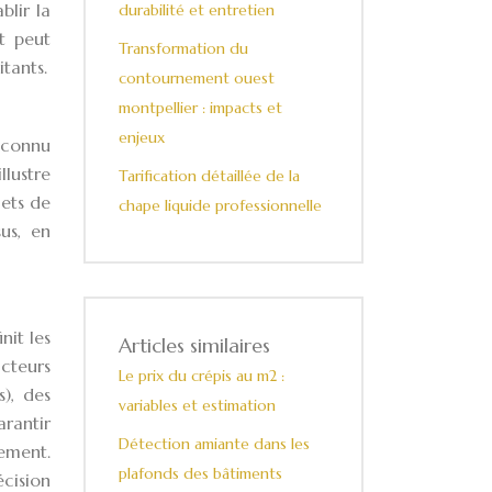
blir la
durabilité et entretien
t peut
Transformation du
tants.
contournement ouest
montpellier : impacts et
enjeux
a connu
llustre
Tarification détaillée de la
ets de
chape liquide professionnelle
us, en
nit les
Articles similaires
acteurs
Le prix du crépis au m2 :
), des
variables et estimation
arantir
Détection amiante dans les
nement.
plafonds des bâtiments
écision