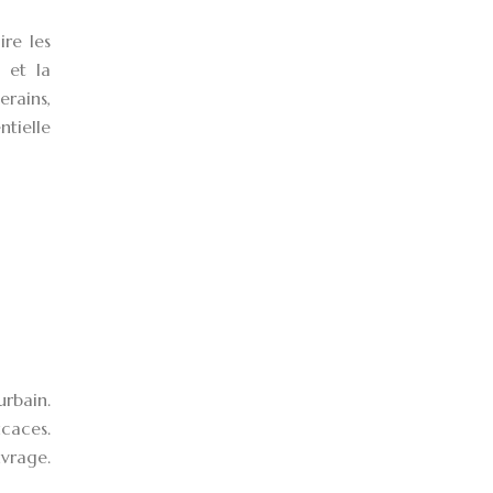
ire les
 et la
erains,
ntielle
rbain.
icaces.
uvrage.