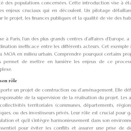
lité des populations concernées. Cette introduction vise à éta
es enjeux cruciaux qui en découlent. Un pilotage défaillan
le projet, les finances publiques et la qualité de vie des habi
à Paris, l’un des plus grands centres d’affaires d’Europe, 
nation inefficace entre les différents acteurs. Cet exemple i
la MOA en milieu urbain. Comprendre pourquoi certains proj
tés permet de mettre en lumière les enjeux de ce process
plexe.
son rôle
 porte un projet de construction ou d’aménagement. Elle défi
t responsable de la supervision de la réalisation du projet. Les 
lectivités territoriales (communes, départements, régions
ues, ou des investisseurs privés. Leur rôle est crucial pour g
ulation et qu’il s’intègre harmonieusement dans son environ
ssentiel pour éviter les conflits et assurer une prise de d