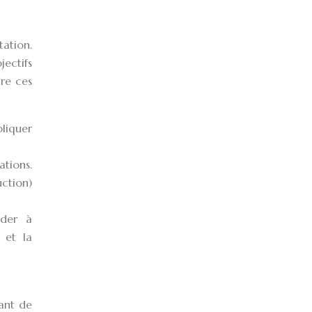
tation.
ectifs
re ces
liquer
ations.
ction)
éder à
n et la
tant de