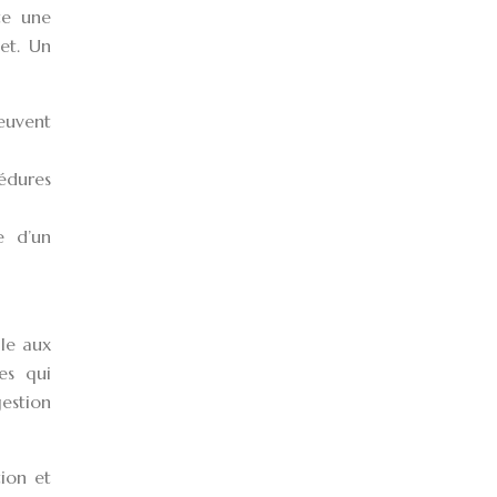
te une
et. Un
peuvent
cédures
e d’un
ile aux
es qui
gestion
tion et