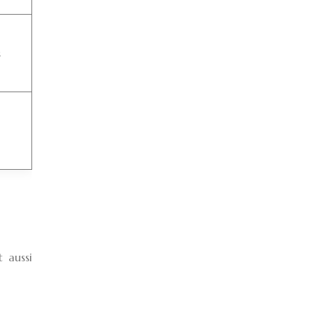
s
t aussi