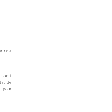
is sera
support
état de
te pour