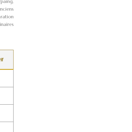
rpaing,
nciens
aration
naires
if