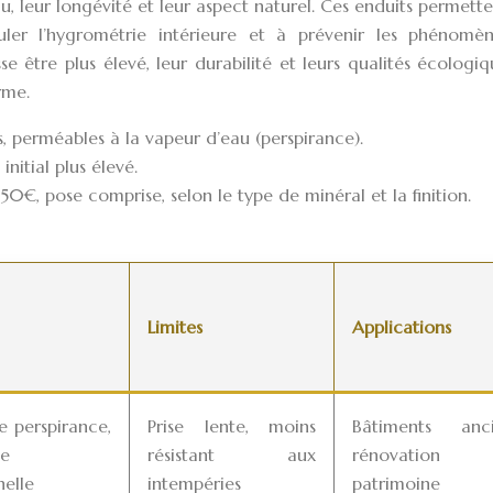
au, leur longévité et leur aspect naturel. Ces enduits permett
guler l’hygrométrie intérieure et à prévenir les phénomè
se être plus élevé, leur durabilité et leurs qualités écologi
rme.
s, perméables à la vapeur d’eau (perspirance).
initial plus élevé.
50€, pose comprise, selon le type de minéral et la finition.
Limites
Applications
e perspirance,
Prise lente, moins
Bâtiments anci
ue
résistant aux
rénovation
nelle
intempéries
patrimoine