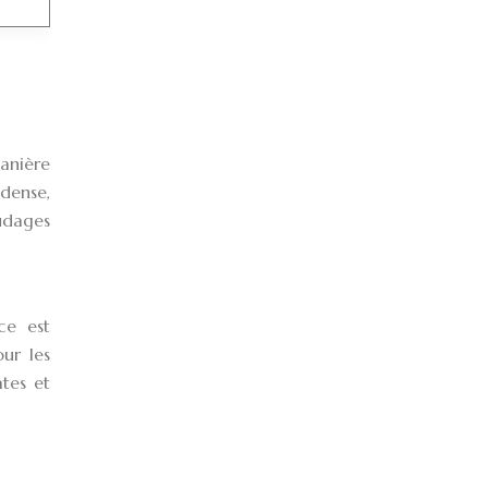
anière
 dense,
udages
ce est
ur les
ates et