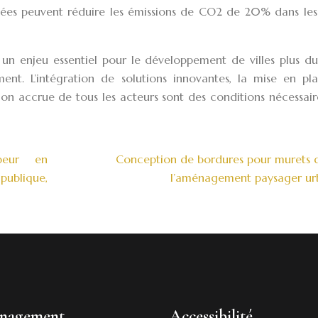
sées peuvent réduire les émissions de CO2 de 20% dans les
 un enjeu essentiel pour le développement de villes plus du
ement. L’intégration de solutions innovantes, la mise en pl
ion accrue de tous les acteurs sont des conditions nécessair
mpeur en
Conception de bordures pour murets 
ublique,
l’aménagement paysager ur
nagement
Accessibilité