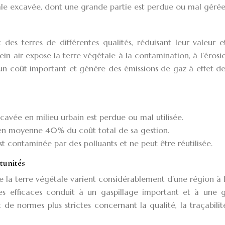
e excavée, dont une grande partie est perdue ou mal gérée
des terres de différentes qualités, réduisant leur valeur e
plein air expose la terre végétale à la contamination, à l’érosi
e un coût important et génère des émissions de gaz à effet de
avée en milieu urbain est perdue ou mal utilisée.
 en moyenne 40% du coût total de sa gestion.
t contaminée par des polluants et ne peut être réutilisée.
tunités
 la terre végétale varient considérablement d’une région à l
s efficaces conduit à un gaspillage important et à une g
t de normes plus strictes concernant la qualité, la traçabilit