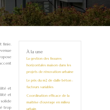
 finie.
devenue
À la une
propose
La gestion des fissures
’accent
horizontales maison dans les
projets de rénovation urbaine
Le prix du m2 de dalle béton :
facteurs variables
lité et
lité et
Coordination efficace de la
 solide
maitrise d’ouvrage en milieu
té trop
urbain