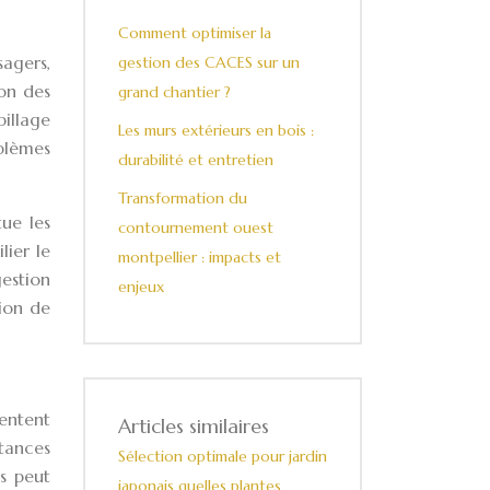
Comment optimiser la
agers,
gestion des CACES sur un
ion des
grand chantier ?
pillage
Les murs extérieurs en bois :
blèmes
durabilité et entretien
Transformation du
tue les
contournement ouest
lier le
montpellier : impacts et
gestion
enjeux
ion de
sentent
Articles similaires
stances
Sélection optimale pour jardin
s peut
japonais quelles plantes