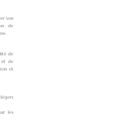
uer son
ion de
ine.
lité de
 et de
tion et
 légers
ur les