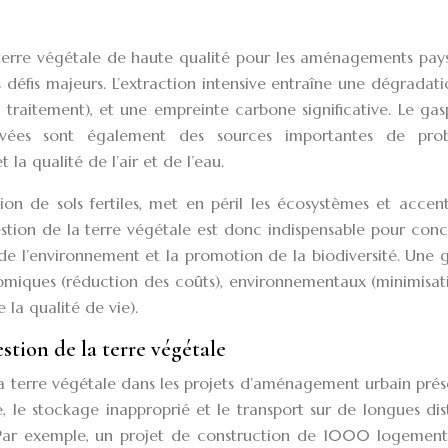
 terre végétale de haute qualité pour les aménagements pays
s défis majeurs. L’extraction intensive entraîne une dégradat
 traitement), et une empreinte carbone significative. Le gas
avées sont également des sources importantes de pro
la qualité de l’air et de l’eau.
on de sols fertiles, met en péril les écosystèmes et accen
estion de la terre végétale est donc indispensable pour conci
e l’environnement et la promotion de la biodiversité. Une 
nomiques (réduction des coûts), environnementaux (minimisat
 la qualité de vie).
stion de la terre végétale
la terre végétale dans les projets d’aménagement urbain pré
, le stockage inapproprié et le transport sur de longues di
. Par exemple, un projet de construction de 1000 logement