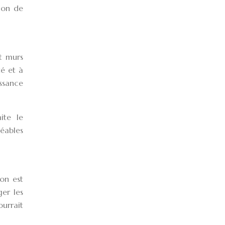
tion de
et murs
té et à
issance
ite le
méables
ion est
ger les
ourrait