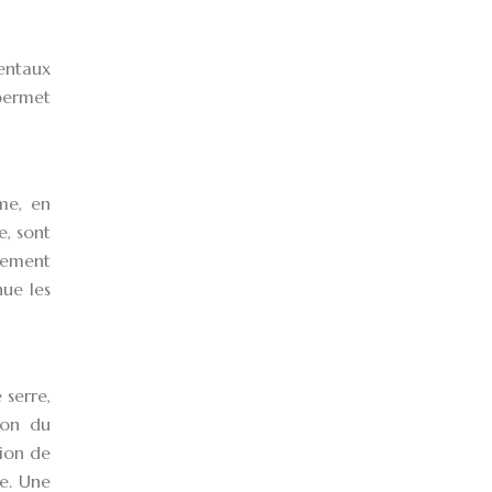
entaux
 permet
rme, en
e, sont
agement
nue les
 serre,
tion du
ion de
ne. Une