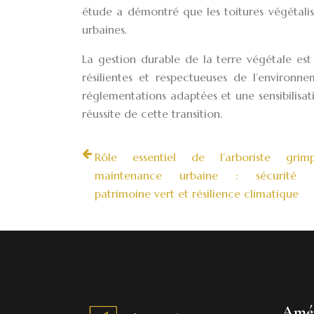
étude a démontré que les toitures végétali
urbaines.
La gestion durable de la terre végétale est
résilientes et respectueuses de l’environn
réglementations adaptées et une sensibilisat
réussite de cette transition.
Rôle essentiel de l’arboriste gri
maintenance urbaine : sécurité p
patrimoine vert et résilience climatique
Amé