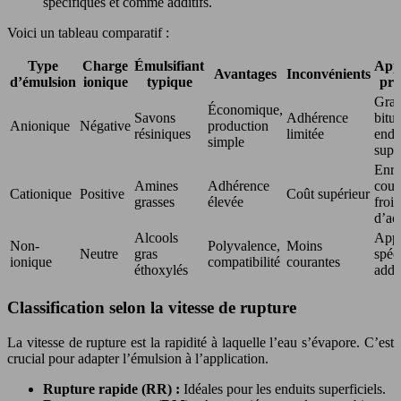
spécifiques et comme additifs.
Voici un tableau comparatif :
Type
Charge
Émulsifiant
Appl
Avantages
Inconvénients
d’émulsion
ionique
typique
pri
Grav
Économique,
Savons
Adhérence
bitu
Anionique
Négative
production
résiniques
limitée
endu
simple
super
Enro
Amines
Adhérence
coul
Cationique
Positive
Coût supérieur
grasses
élevée
froid
d’ac
Alcools
Appl
Non-
Polyvalence,
Moins
Neutre
gras
spéc
ionique
compatibilité
courantes
éthoxylés
addit
Classification selon la vitesse de rupture
La vitesse de rupture est la rapidité à laquelle l’eau s’évapore. C’est
crucial pour adapter l’émulsion à l’application.
Rupture rapide (RR) :
Idéales pour les enduits superficiels.