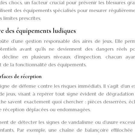
es chocs, un facteur crucial pour prévenir les blessures gr
ilisent des équipements spécialisés pour mesurer régulièrem
s limites prescrites.
ve des équipements ludiques
ûte d’une gestion responsable des aires de jeux. Elle per
tentiels avant qu’ils ne deviennent des dangers réels po
e décline en plusieurs niveaux d’inspection, chacun aya
t de la fonctionnalité des équipements.
urfaces de réception
ligne de défense contre les risques immédiats. Il s’agit d’un
 de jeux, visant à repérer tout signe évident de dégradatio
che savent exactement quoi chercher : pièces desserrées, éc
s de réception déplacées ou endommagées.
ent de détecter les signes de vandalisme ou d’usure excessi
nfants. Par exemple, une chaîne de balançoire effilochée