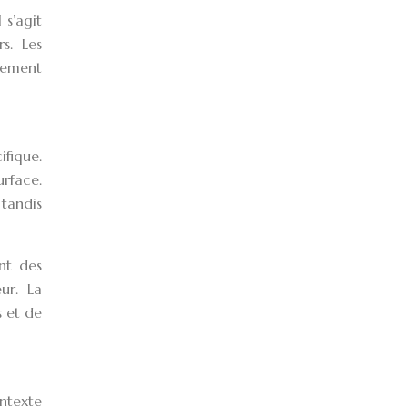
 s’agit
s. Les
nnement
ifique.
urface.
 tandis
ent des
ur. La
s et de
ntexte