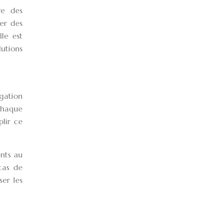
re des
der des
le est
lutions
gation
chaque
lir ce
ents au
cas de
ser les