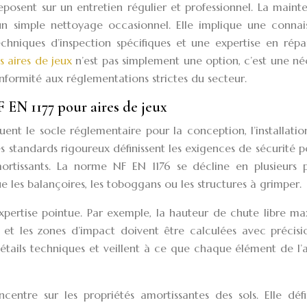
reposent sur un entretien régulier et professionnel. La main
un simple nettoyage occasionnel. Elle implique une connai
hniques d’inspection spécifiques et une expertise en répar
s aires de jeux
n’est pas simplement une option, c’est une né
onformité aux réglementations strictes du secteur.
 EN 1177 pour aires de jeux
ent le socle réglementaire pour la conception, l’installatio
 standards rigoureux définissent les exigences de sécurité p
rtissants. La norme NF EN 1176 se décline en plusieurs pa
ue les balançoires, les toboggans ou les structures à grimper.
xpertise pointue. Par exemple, la hauteur de chute libre m
 et les zones d’impact doivent être calculées avec précisi
 détails techniques et veillent à ce que chaque élément de l’
entre sur les propriétés amortissantes des sols. Elle défin