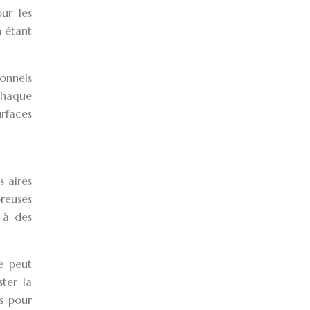
our les
n étant
onnels
 chaque
urfaces
s aires
oreuses
 à des
ée peut
ter la
és pour