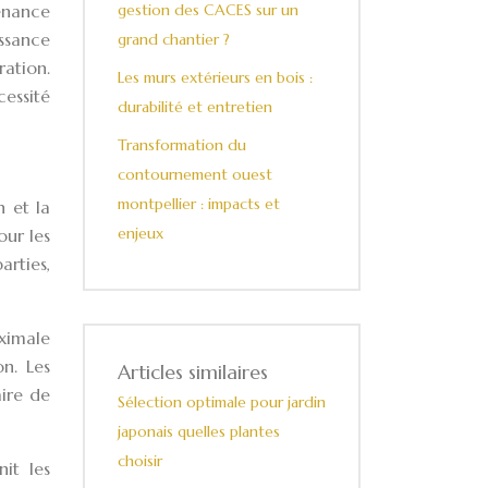
gestion des CACES sur un
tenance
ssance
grand chantier ?
ation.
Les murs extérieurs en bois :
cessité
durabilité et entretien
Transformation du
contournement ouest
montpellier : impacts et
n et la
enjeux
our les
rties,
aximale
on. Les
Articles similaires
aire de
Sélection optimale pour jardin
japonais quelles plantes
choisir
it les