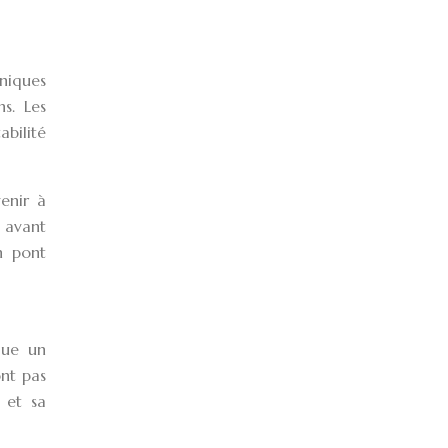
niques
s. Les
abilité
enir à
 avant
n pont
ique un
nt pas
 et sa