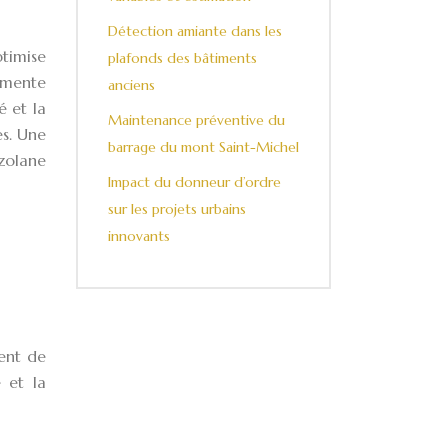
Détection amiante dans les
ptimise
plafonds des bâtiments
gmente
anciens
é et la
Maintenance préventive du
es. Une
barrage du mont Saint-Michel
zzolane
Impact du donneur d’ordre
sur les projets urbains
innovants
ment de
e et la