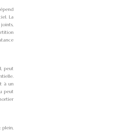
 dépend
iel. La
oints,
tition
istance
l, peut
tielle.
nt à un
au peut
mortier
 plein,