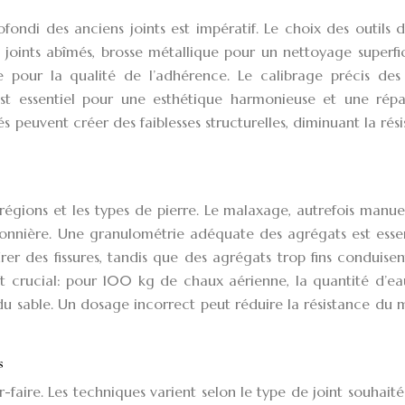
fondi des anciens joints est impératif. Le choix des outils
es joints abîmés, brosse métallique pour un nettoyage superfic
pour la qualité de l’adhérence. Le calibrage précis des j
t essentiel pour une esthétique harmonieuse et une répar
 peuvent créer des faiblesses structurelles, diminuant la rés
s régions et les types de pierre. Le malaxage, autrefois manue
tonnière. Une granulométrie adéquate des agrégats est essen
er des fissures, tandis que des agrégats trop fins conduise
est crucial: pour 100 kg de chaux aérienne, la quantité d’e
e du sable. Un dosage incorrect peut réduire la résistance du 
s
faire. Les techniques varient selon le type de joint souhaité: