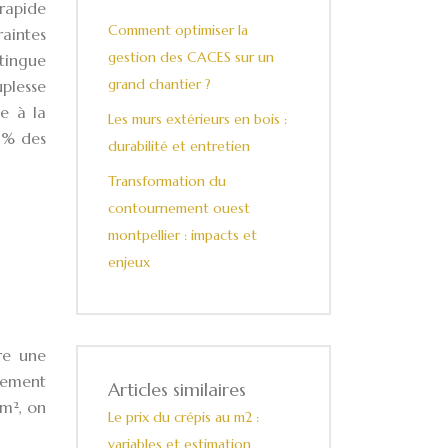
 rapide
Comment optimiser la
aintes
gestion des CACES sur un
stingue
grand chantier ?
uplesse
e à la
Les murs extérieurs en bois :
0% des
durabilité et entretien
Transformation du
contournement ouest
montpellier : impacts et
enjeux
fre une
alement
Articles similaires
 m², on
Le prix du crépis au m2 :
variables et estimation