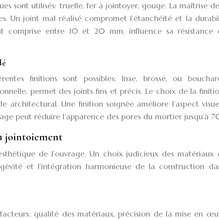
 sont utilisés: truelle, fer à jointoyer, gouge. La maîtrise de 
es. Un joint mal réalisé compromet l’étanchéité et la durabi
ment comprise entre 10 et 20 mm, influence sa résistance 
dé
entes finitions sont possibles: lisse, brossé, ou bouchar
nelle, permet des joints fins et précis. Le choix de la finiti
le architectural. Une finition soignée améliore l’aspect visue
ossage peut réduire l’apparence des pores du mortier jusqu’à 
u jointoiement
l’esthétique de l’ouvrage. Un choix judicieux des matériaux
gévité et l’intégration harmonieuse de la construction da
 facteurs: qualité des matériaux, précision de la mise en œu