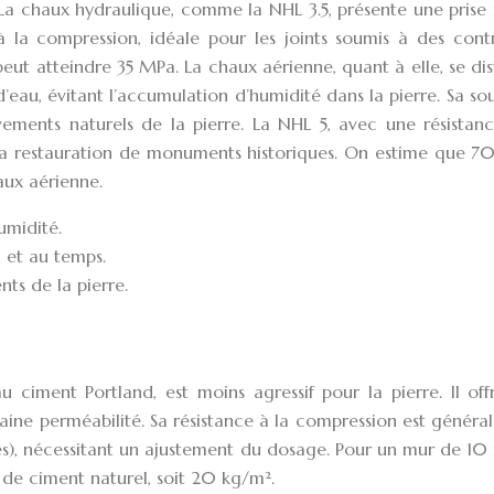
. La chaux hydraulique, comme la NHL 3.5, présente une prise
 la compression, idéale pour les joints soumis à des contr
peut atteindre 35 MPa. La chaux aérienne, quant à elle, se di
’eau, évitant l’accumulation d’humidité dans la pierre. Sa so
ments naturels de la pierre. La NHL 5, avec une résistanc
 la restauration de monuments historiques. On estime que 7
aux aérienne.
umidité.
l et au temps.
nts de la pierre.
u ciment Portland, est moins agressif pour la pierre. Il of
ine perméabilité. Sa résistance à la compression est génér
es), nécessitant un ajustement du dosage. Pour un mur de 10
e ciment naturel, soit 20 kg/m².