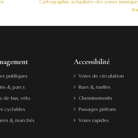
ns
Cartographie actualisée des zones sismique
fr
nagement
Accessibilité
es publiques
Voies de circulation
ins & parcs
Rues & ruelles
s de bus, vélo
Cheminements
es cyclables
Passages piétons
ares & marchés
Voies rapides