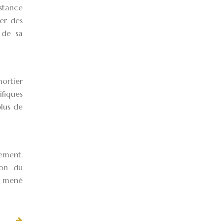
istance
er des
 de sa
mortier
ifiques
plus de
ement.
ion du
en mené