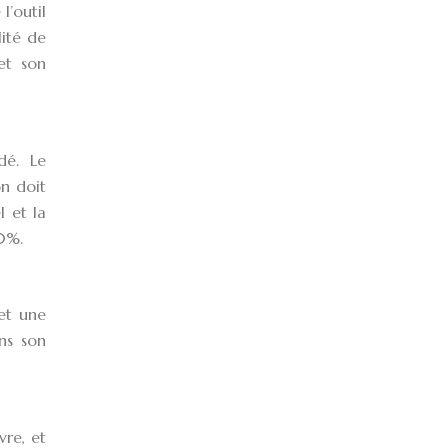
l’outil
lité de
et son
dé. Le
on doit
l et la
70%.
 et une
ns son
vre, et