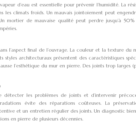
vapeur d’eau est essentielle pour prévenir l’humidité. La rés
ns les climats froids. Un mauvais jointoiement peut engendr
. Un mortier de mauvaise qualité peut perdre jusqu’à 50%
mpéries.
dans l’aspect final de l’ouvrage. La couleur et la texture du 
ts styles architecturaux présentent des caractéristiques spéc
usse l’esthétique du mur en pierre. Des joints trop larges (
n
e détecter les problèmes de joints et d’intervenir précoc
égradations évite des réparations coûteuses. La préservat
tentive et un entretien régulier des joints. Un diagnostic bi
ions en pierre de plusieurs décennies.