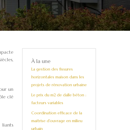
mpacte
iècles,
À la une
La gestion des fissures
horizontales maison dans les
projets de rénovation urbaine
pour un
Le prix du m2 de dalle béton :
ôle clé
facteurs variables
Coordination efficace de la
maitrise d’ouvrage en milieu
liants
urbain