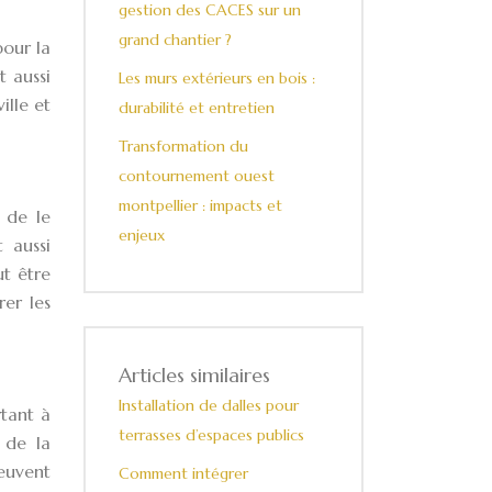
gestion des CACES sur un
grand chantier ?
pour la
t aussi
Les murs extérieurs en bois :
ille et
durabilité et entretien
Transformation du
contournement ouest
montpellier : impacts et
 de le
enjeux
t aussi
t être
er les
Articles similaires
Installation de dalles pour
rtant à
terrasses d’espaces publics
e de la
euvent
Comment intégrer