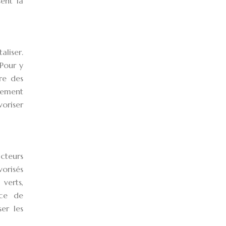
sent la
aliser.
Pour y
tre des
alement
voriser
cteurs
vorisés
 verts,
ace de
er les