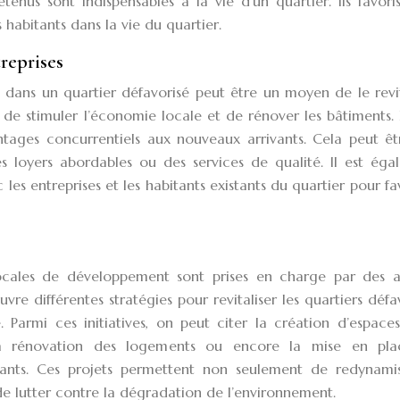
enus sont indispensables à la vie d’un quartier. Ils favori
es habitants dans la vie du quartier.
reprises
 dans un quartier défavorisé peut être un moyen de le revit
de stimuler l’économie locale et de rénover les bâtiments. 
antages concurrentiels aux nouveaux arrivants. Cela peut ê
 des loyers abordables ou des services de qualité. Il est ég
les entreprises et les habitants existants du quartier pour fa
 locales de développement sont prises en charge par des a
vre différentes stratégies pour revitaliser les quartiers défa
 Parmi ces initiatives, on peut citer la création d’espaces
, la rénovation des logements ou encore la mise en pl
ts. Ces projets permettent non seulement de redynamis
t de lutter contre la dégradation de l’environnement.